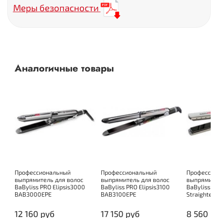
Меры безопасности
Габариты и вес
30,5
Длина корпуса (см)
38x120
Размер пластин (мм)
2,7
Длина шнура (м)
Аналогичные товары
280
Вес (гр)
Комплектация
термостойкий коврик
Доп. комплект
Профессиональный
Профессиональный
Профессио
выпрямитель для волос
выпрямитель для волос
выпрямите
BaByliss PRO Elipsis3000
BaByliss PRO Elipsis3100
BaByliss P
BAB3000EPE
BAB3100EPE
Straighten
12 160 руб
17 150 руб
8 560 р