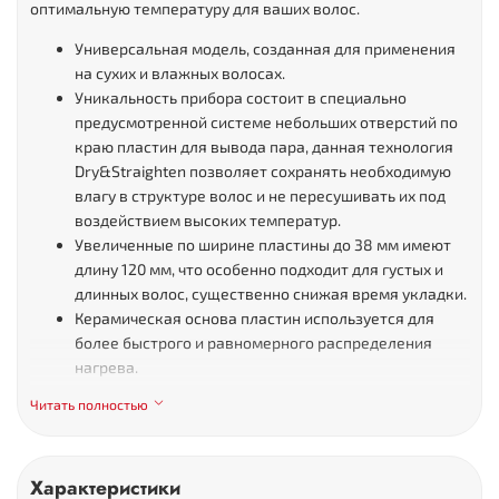
оптимальную температуру для ваших волос.
Универсальная модель, созданная для применения
на сухих и влажных волосах.
Уникальность прибора состоит в специально
предусмотренной системе небольших отверстий по
краю пластин для вывода пара, данная технология
Dry&Straighten позволяет сохранять необходимую
влагу в структуре волос и не пересушивать их под
воздействием высоких температур.
Увеличенные по ширине пластины до 38 мм имеют
длину 120 мм, что особенно подходит для густых и
длинных волос, существенно снижая время укладки.
Керамическая основа пластин используется для
более быстрого и равномерного распределения
нагрева.
Тонкое микрометаллическое цинковое покрытие
Читать полностью
технологии ЕР 5.0 наносится путем электролиза.
Покрытие максимально гладкое и ровное, а также
устойчиво к механическому и химическому
Характеристики
воздействию, не перегревается и не темнеет со