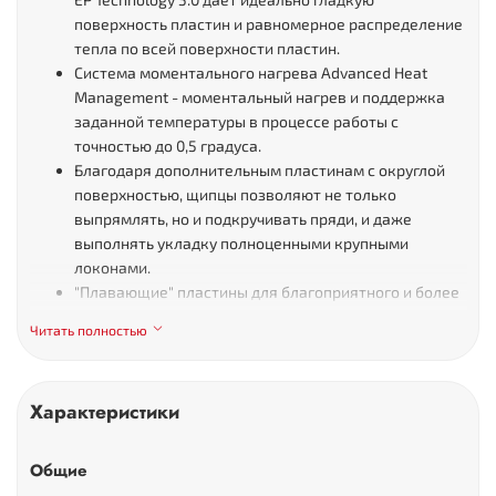
поверхность пластин и равномерное распределение
тепла по всей поверхности пластин.
Система моментального нагрева Advanced Heat
Management - моментальный нагрев и поддержка
заданной температуры в процессе работы с
точностью до 0,5 градуса.
Благодаря дополнительным пластинам с округлой
поверхностью, щипцы позволяют не только
выпрямлять, но и подкручивать пряди, и даже
выполнять укладку полноценными крупными
локонами.
"Плавающие" пластины для благоприятного и более
однородного контакта с волосами
Читать полностью
Титановые пластины с покрытием Nanotitanium SOL-
GEL
Световой индикатор уровня нагрева
Характеристики
Комплектация BaByliss PRO BAB2071EPE:
Общие
Выпрямитель для волос
Термоковрик и сопроводительная документация.