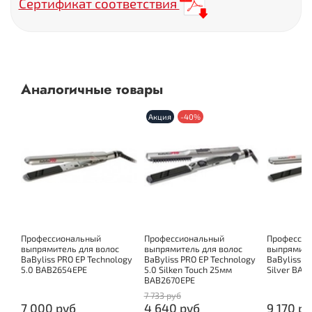
Сертификат соответствия
EP Technology 5.0
Покрытие
?
Питание
230
Напряжение (В)
Аналогичные товары
Габариты и вес
Акция
-40%
28
Длина корпуса (см)
25x90
Размер пластин (мм)
2,7
Длина шнура (м)
230
Вес (гр)
Комплектация
Профессиональный
Профессиональный
Профессио
термостойкий коврик
Доп. комплект
выпрямитель для волос
выпрямитель для волос
выпрямите
BaByliss PRO EP Technology
BaByliss PRO EP Technology
BaByliss P
5.0 BAB2654EPE
5.0 Silken Touch 25мм
Silver BAB
BAB2670EPE
7 733 руб
7 000 руб
4 640 руб
9 170 р