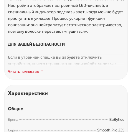
Настройки отображает встроенный LED-дисплей, а
специальный индикатор подсказывает, когда можно будет
приступить к укладке. Процесс ускоряет функция
ионизации: она нейтрализует статическое электричество,
поэтому волоски перестают «пушиться».
ДЛЯ ВАШЕЙ БЕЗОПАСНОСТИ
Если в утренней спешке вы забудете отключить
устройство, ничего страшного не произойдёт: через час
сработает автоматическая система защиты. Вместе с
Читать полностью
прибором вы получите термостойкий чехол, который
одновременно служит и ковриком, предохраняющим
поверхности от повреждения при соприкосновении с
Характеристики
горячими пластинами. Для компактного хранения Babyliss
ST481E можно зафиксировать в закрытом положении.
Комплектация BaByliss Pure Metal
Общие
ST481E:
BaByliss
Бренд
Smooth Pro 235
Серия