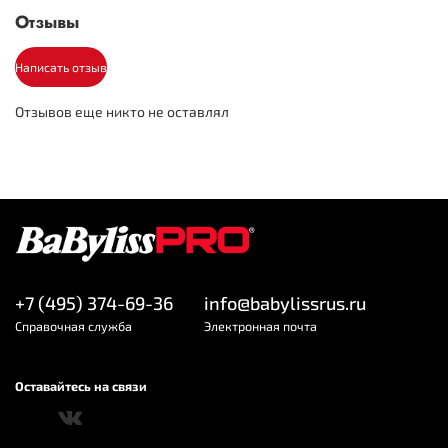
Отзывы
Питание
Сеть
Питание
Написать отзыв
Габариты и вес
Отзывов еще никто не оставлял
28x120
Размер пластин (мм)
1.8
Длина шнура (м)
680
Вес (гр)
Другое
Да
Термозащитный коврик
+7 (495) 374-69-36
info@babylissrus.ru
Cправочная служба
Электронная почта
Оставайтесь на связи