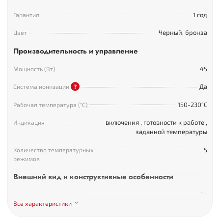
1 год
Гарантия
Выпрямитель
Черный, бронза
Цвет
Документация
Производительность и управление
Чехол
45
Мощность (Вт)
Термозащитный коврик
Да
Система ионизации
?
150-230°С
Рабочая температура (°С)
включения
,
готовности к работе
,
Индикация
заданной температуры
5
Количество температурных
режимов
Внешний вид и конструктивные особенности
Да
Безопасный наконечник
Все характеристики
алмаз-керамика
Покрытие