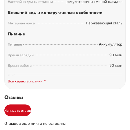
регулятором и сменой насадок
Настройка длины стрижки
Внешний вид и конструктивные особенности
Нержавеющая сталь
Материал ножа
Питание
Аккумулятор
Питание
90 мин
Время зарядки
90 мин
Время работы
Габариты и вес
Все характеристики
0.4-5 мм
Высота среза (мм)
Отзывы
Комплектация
2
Количество насадок
Написать отзыв
Отзывов еще никто не оставлял