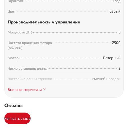
1 год
Гарантия
Серый
Цвет
Производительность и управление
5
Мощность (Вт)
2500
Частота вращения мотора
(об/мин)
Роторный
Мотор
3
Число установок длины
сменой насадок
Настройка длины стрижки
Внешний вид и конструктивные особенности
Все характеристики
Легированная сталь
Материал ножа
Отзывы
25
Ширина ножа (мм)
Написать отзыв
Питание