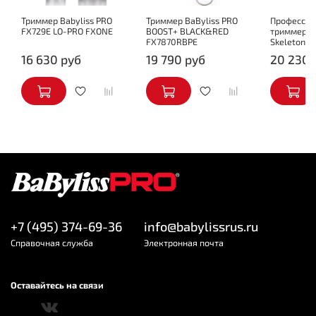
Триммер Babyliss PRO
Триммер BaByliss PRO
Профессио
FX729E LO-PRO FXONE
BOOST+ BLACK&RED
триммер Ba
FX7870RBPE
Skeleton F
16 630 руб
19 790 руб
20 230 
+7 (495) 374-69-36
info@babylissrus.ru
Cправочная служба
Электронная почта
Оставайтесь на связи