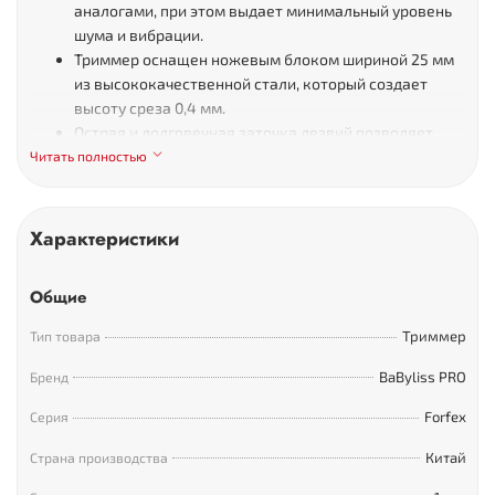
аналогами, при этом выдает минимальный уровень
шума и вибрации.
Триммер оснащен ножевым блоком шириной 25 мм
из высококачественной стали, который создает
высоту среза 0,4 мм.
Острая и долговечная заточка лезвий позволяет
создавать точные ровные линии, выполнять
Читать полностью
окантовку волос на шее, висках и труднодоступных
мест в зоне ушей.
Характеристики
Комплектация BaByliss PRO Forfex
Общие
FX44E:
Триммер
Тип товара
Триммер.
2 насадки 1,5 и 3мм.
BaByliss PRO
Бренд
Батарейка АА LR6.
Forfex
Серия
Масло для смазки.
Щётка для чистки.
Китай
Страна производства
Сопроводительная документация.