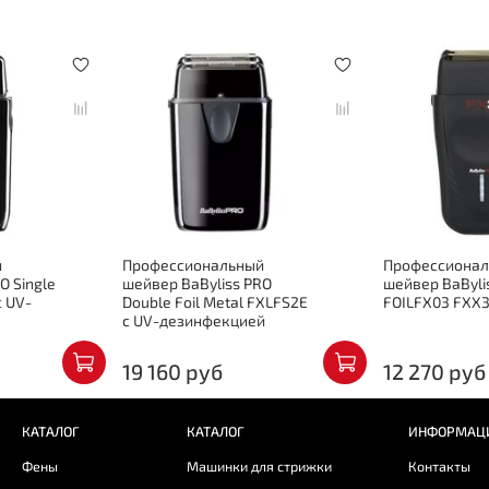
й
Профессиональный
Профессиона
O Single
шейвер BaByliss PRO
шейвер BaByli
с UV-
Double Foil Metal FXLFS2E
FOILFX03 FXX
с UV-дезинфекцией
19 160 руб
12 270 руб
КАТАЛОГ
КАТАЛОГ
ИНФОРМАЦ
Фены
Машинки для стрижки
Контакты