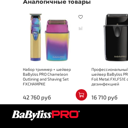
Аналогичные товары
Набор триммер + шейвер
Профессиональны
BaByliss PRO Chameleon
шейвер BaByliss PR
Outlining and Shaving Set
Foil Metal FXLFS1E 
FXCHAMPKE
дезинфекцией
42 760 руб
16 710 руб