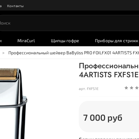
а
Контакты
и
MiraCurl
Щипцы гофре
Приборы для стрижк
Профессиональный шейвер BaByliss PRO FOILFX01 4ARTISTS FX
Профессиональны
4ARTISTS FXFS1E
арт.
FXFS1E
7 000 руб