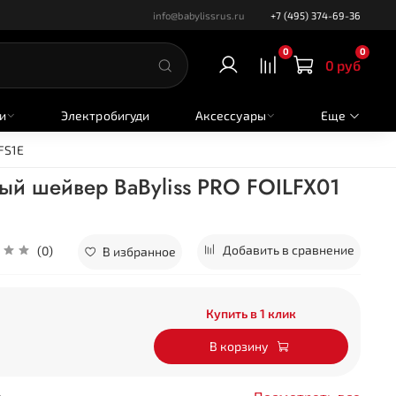
info@babylissrus.ru
+7 (495) 374-69-36
0
0
0 руб
и
Электробигуди
Аксессуары
Еще
FS1E
й шейвер BaByliss PRO FOILFX01
Добавить в сравнение
(0)
В избранное
Купить в 1 клик
В корзину