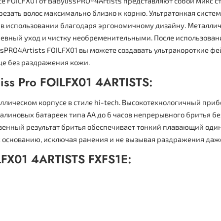
FOILFX01 от BaBylissPRO®4Artists представляют собой микс ст
срезать волос максимально близко к корню. Ультратонкая систе
 в использовании благодаря эргономичному дизайну. Металлич
дневный уход и чистку необременительными. После использова
PRO4Artists FOILFX01 вы можете создавать ультракороткие фей
ице без раздражения кожи.
iss Pro FOILFX01 4ARTISTS:
лическом корпусе в стиле hi-tech. Высокотехнологичный при
алиновых батареек типа АА до 6 часов непрерывного бритья бе
твенный результат бритья обеспечивает тонкий плавающий од
к основанию, исключая ранения и не вызывая раздражения даже
LFX01 4ARTISTS FXFS1E: