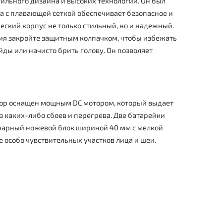
ильного дизайна и высоких технологий. Он был
ма с плавающей сеткой обеспечивает безопасное и
еский корпус не только стильный, но и надежный.
ния закройте защитным колпачком, чтобы избежать
ды или начисто брить голову. Он позволяет
бор оснащен мощным DC мотором, который выдает
з каких-либо сбоев и перегрева. Две батарейки
инарный ножевой блок шириной 40 мм с мелкой
 особо чувствительных участков лица и шеи.