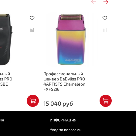
Акция
-
льный
Профессиональный
Професси
ss PRO
шейвер BaByliss PRO
шейвер Ba
3SBE
4ARTISTS Chameleon
FOILFX02 
FXFS2IE
4ARTISTS
15 722 ру
15 040 руб
14 150
ИЯ
ИНФОРМАЦИЯ
Уход за волосами