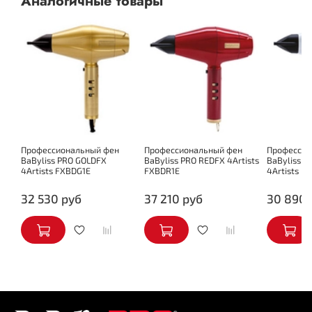
Аналогичные товары
Есть
Съемный задний фильтр
Есть
Диффузор в комплекте
насадка-концентратор
Доп. комплект
Профессиональный фен
Профессиональный фен
Профессио
BaByliss PRO GOLDFX
BaByliss PRO REDFX 4Artists
BaByliss P
4Artists FXBDG1E
FXBDR1E
4Artists F
32 530 руб
37 210 руб
30 890 