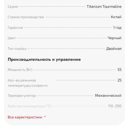
Комплектация BaByliss PRO Titanium
tourmaline 13 мм BAB2282TTE:
Titanium Tourmaline
Серия
Китай
Страна производства
Плойка.
Термостойкий коврик.
1 год
Гарантия
Сопроводительная документация.
Черный
Цвет
Двойная
Тип плойки
Производительность и управление
55
Мощность (Вт)
25
Кол-во режимов
температуры/скорости
Механический
Терморегулятор
110-200
Рабочая температура (°С)
Есть
Индикация готовности к
Все характеристики
работе