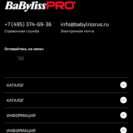
Габариты и вес
2,7
Длина шнура (м)
+7 (495) 374-69-36
info@babylissrus.ru
400
Вес (гр)
Cправочная служба
Электронная почта
Комплектация
Оставайтесь на связи
термостойкий коврик
Доп. комплект
КАТАЛОГ
КАТАЛОГ
ИНФОРМАЦИЯ
ИНФОРМАЦИЯ