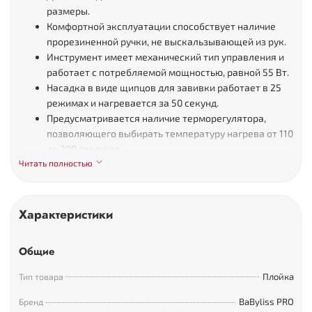
размеры.
Комфортной эксплуатации способствует наличие
прорезиненной ручки, не выскальзывающей из рук.
Инструмент имеет механический тип управления и
работает с потребляемой мощностью, равной 55 Вт.
Насадка в виде щипцов для завивки работает в 25
режимах и нагревается за 50 секунд.
Предусматривается наличие терморегулятора,
позволяющего выбирать температуру нагрева от 110
до 200 градусов.
Читать полностью
Модель оснащена яркой индикацией и особым
креплением шнура, предотвращающим от
перекручивания.
Керамические щипцы дополнены турмалиновым
Характеристики
покрытием.
Инструмент оснащен эффективной защитой от
Общие
перегрева и функцией автоотключения.
Рабочая зона имеет термоизолированный
Плойка
Тип товара
наконечник.
BaByliss PRO
Бренд