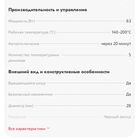
процессе работы вы случайно не изменили режим нагрева
Производительность и управление
в модели предусмотрена функция автоматической
блокировки кнопок. Так же есть функция памяти –
63
Мощность (Вт)
запоминание последних настроек, что может быть очень
полезным при отключениях света и домашнем
140-200°С
Рабочая температура (°С)
использовании прибора.
через 20 минут
Автоотключение
5
Количество температурных
режимов
Внешний вид и конструктивные особенности
Да
Вращающийся шнур
Да
Безопасный наконечник
28
Диаметр (мм)
Черный оксид
Покрытие
Габариты и вес
Все характеристики