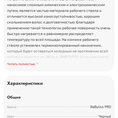
наносимое сложным химическим и электрохимическим
путем, является частью материала рабочего ствола и
отличается высокой износоустойчивостью, хорошим
скольжением волос и долговечностью. Благодаря
применению такой технологии рабочая поверхность очень
быстро нагревается и равномерно распределяет
температуру по всей площади. На кончике рабочего
ствола установлен термоизолированный наконечник,
который будет оставаться холодным на протяжении всей
работы и облегчит ее. Модель BAB2485E оснащена новой
надежной электроникой, которая обеспечивает высокую
Читать полностью
производительность и комфортную эксплуатацию.
Электронное управление позволит вам выбрать один из
пяти режимов нагрева плойки: 140, 160, 180, 190 и 200 C0,
Характеристики
что позволит использовать плойку с любыми волосами вне
зависимости от их состояния и толщины. Благодаря
Общие
мгновенному нагреву за считанные секунды и
эффективному поддержанию заданного режима плойка
BaByliss PRO
Бренд
обеспечит хороший и равномерный прогрев волос и как
следствие – высокое качество завивки волос. Чтобы в
Черный
Цвет