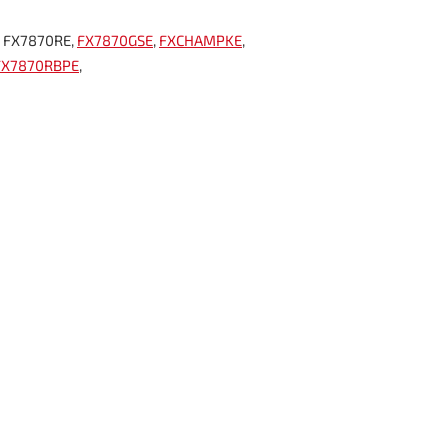
, FX7870RE,
FX7870GSE
,
FXCHAMPKE
,
FX7870RBPE
,