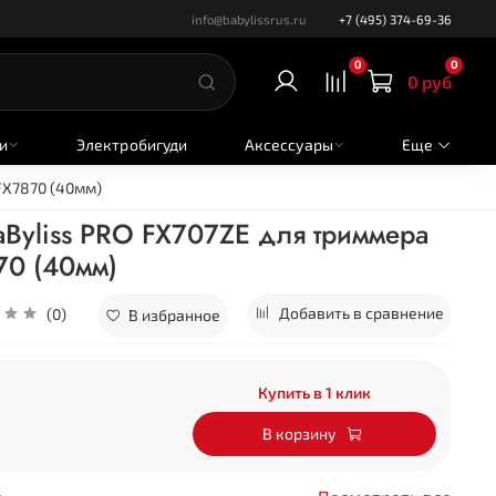
info@babylissrus.ru
+7 (495) 374-69-36
0
0
0 руб
и
Электробигуди
Аксессуары
Еще
FX7870 (40мм)
Byliss PRO FX707ZE для триммера
70 (40мм)
Добавить в сравнение
(0)
В избранное
Купить в 1 клик
В корзину