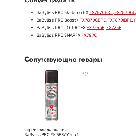
BaByliss PRO Skeleton FX
FX7870BKE
,
FX7870GE
BaByliss PRO Boost+
FX7870GBPE
,
FX7870IBPE
,
BaByliss PRO LO-PROFX
FX726GE
,
FX726E
,
BaByliss PRO SNAPFX
FX797E
Сопутствующие товары
Спрей охлаждающий
BaByliss PRO FX SPRAY 4 в 1