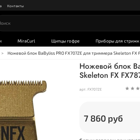
а
Контакты
и
MiraCurl
Щипцы гофре
Приборы для стрижк
Ножевой блок BaByliss PRO FX707ZE для триммера Skeleton FX 
Ножевой блок Ba
Skeleton FX FX78
арт.
FX707ZE
7 860 руб