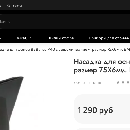
а
Контакты
и
MiraCurl
Щипцы гофре
Приборы для стрижк
адка для фенов BaByliss PRO с защелкиванием, размер 75Х6мм. B
Насадка для фен
размер 75Х6мм.
арт.
BABBCLNE101
1 290 руб