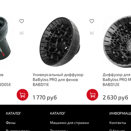
ов
Универсальный диффузор
Диффузор для
BaByliss PRO для фенов
BaByliss PRO 
BD05E
BABD11E
BABD12E
1 770 руб
2 630 руб
КАТАЛОГ
КАТАЛОГ
ИНФОРМАЦ
Фены
Машинки для стрижки
Контакты
Выпрямители
Триммеры
О бренде