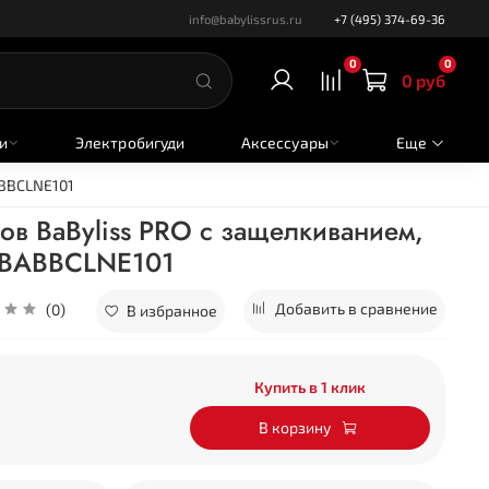
info@babylissrus.ru
+7 (495) 374-69-36
0
0
0 руб
и
Электробигуди
Аксессуары
Еще
ABBCLNE101
ов BaByliss PRO с защелкиванием,
 BABBCLNE101
Добавить в сравнение
(0)
В избранное
Купить в 1 клик
В корзину