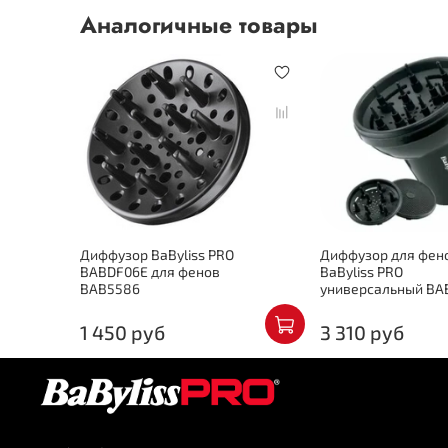
Аналогичные товары
Диффузор BaByliss PRO
Диффузор для фен
BABDF06E для фенов
BaByliss PRO
BAB5586
универсальный BA
1 450 руб
3 310 руб