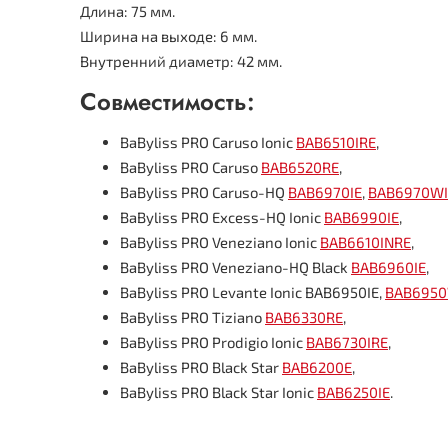
Длина: 75 мм.
Ширина на выходе: 6 мм.
Внутренний диаметр: 42 мм.
Совместимость:
BaByliss PRO Caruso Ionic
BAB6510IRE
,
BaByliss PRO Caruso
BAB6520RE
,
BaByliss PRO Caruso-HQ
BAB6970IE
,
BAB6970WI
BaByliss PRO Excess-HQ Ionic
BAB6990IE
,
BaByliss PRO Veneziano Ionic
BAB6610INRE
,
BaByliss PRO Veneziano-HQ Black
BAB6960IE
,
BaByliss PRO Levante Ionic BAB6950IE,
BAB6950
BaByliss PRO Tiziano
BAB6330RE
,
BaByliss PRO Prodigio Ionic
BAB6730IRE
,
BaByliss PRO Black Star
BAB6200E
,
BaByliss PRO Black Star Ionic
BAB6250IE
.