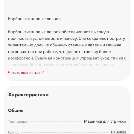
Карбон-титановые лезвия
Карбон-титановые лезвия обеспечивают высокую
прочность и устойчивость к износу. Они сохраняют остроту
значительно дольше обычных стальных лезвий и меньше
нагреваются при работе, что делает стрижку более
комфортной. Съемная конструкция упрощает уход, так как
лезвия удобно промывать под водой и поддерживать
чистоту без дополнительных средств.
Читать полностью
Характеристики
8 насадок
Общие
Реализовать любые задумки и эксперименты с имиджем
Машинка для стрижки
Тип товара
помогает внушительный арсенал настроек длины. В
комплекте поставляются 8 направляющих насадок, с
BaByliss
Бренд