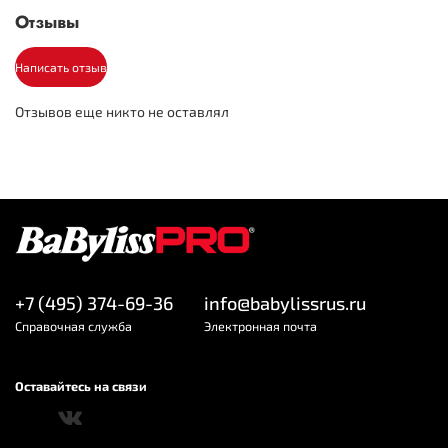
Отзывы
160 мин
Время работы
Габариты и вес
Написать отзыв
0.6-25 мм
Высота среза (мм)
Отзывов еще никто не оставлял
Комплектация
8
Количество насадок
+7 (495) 374-69-36
info@babylissrus.ru
Cправочная служба
Электронная почта
Оставайтесь на связи