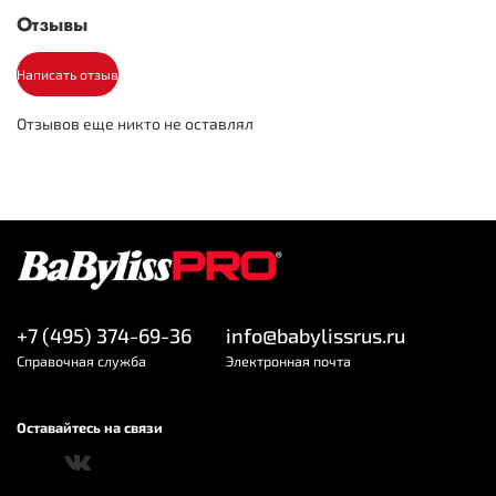
220
Напряжение (В)
Отзывы
Габариты и вес
Написать отзыв
1.8
Длина шнура (м)
Отзывов еще никто не оставлял
590
Вес (гр)
+7 (495) 374-69-36
info@babylissrus.ru
Cправочная служба
Электронная почта
Оставайтесь на связи