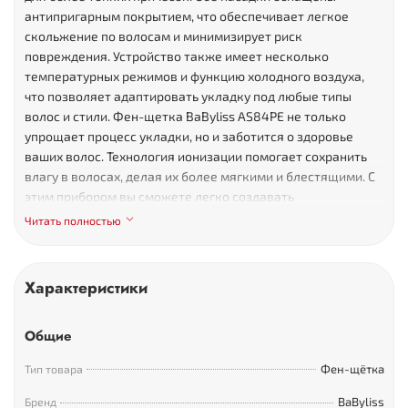
антипригарным покрытием, что обеспечивает легкое
скольжение по волосам и минимизирует риск
повреждения. Устройство также имеет несколько
температурных режимов и функцию холодного воздуха,
что позволяет адаптировать укладку под любые типы
волос и стили. Фен-щетка BaByliss AS84PE не только
упрощает процесс укладки, но и заботится о здоровье
ваших волос. Технология ионизации помогает сохранить
влагу в волосах, делая их более мягкими и блестящими. С
этим прибором вы сможете легко создавать
профессиональные прически, будь то объемные волны,
Читать полностью
гладкие локоны или стильные прямые волосы, не выходя
из дома.
Характеристики
Общие
Фен-щётка
Тип товара
BaByliss
Бренд