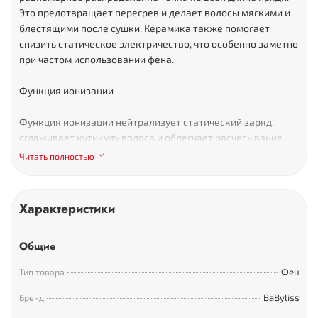
Это предотвращает перегрев и делает волосы мягкими и
блестящими после сушки. Керамика также помогает
снизить статическое электричество, что особенно заметно
при частом использовании фена.
Функция ионизации
Функция ионизации нейтрализует статический заряд,
сглаживает кутикулу волоса и облегчает расчесывание.
После сушки волосы выглядят ухоженными, послушными и
Читать полностью
не пушатся.
Регулировка скорости и температуры
Характеристики
Три температурных режима и две скорости воздушного
Общие
потока дают возможность подстроить фен под структуру
волос. Мягкий режим подходит для тонких прядей и
Фен
Тип товара
ежедневного использования, более высокая температура
ускоряет укладку густых волос. Подача холодного воздуха
BaByliss
Бренд
закрепляет укладку и придает волосам естественный