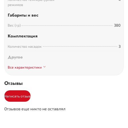
режимов
Габариты и вес
380
Вес (гр)
Комплектация
3
Количество насадок
Другое
3
Количество режимов
Все характеристики
интенсивности воздушного
потока
Отзывы
Написать отзыв
Отзывов еще никто не оставлял