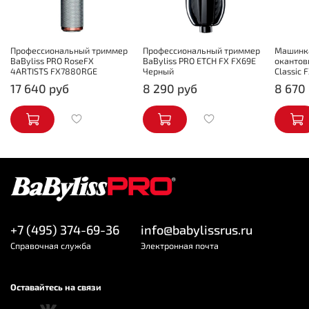
Профессиональный триммер
Профессиональный триммер
Машинка
BaByliss PRO RoseFX
BaByliss PRO ETCH FX FX69E
окантов
4ARTISTS FX7880RGE
Черный
Classic 
17 640 руб
8 290 руб
8 670
+7 (495) 374-69-36
info@babylissrus.ru
Cправочная служба
Электронная почта
Оставайтесь на связи